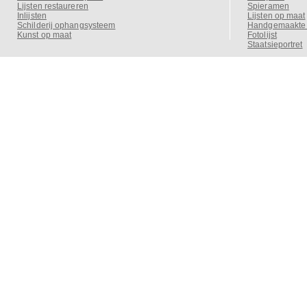
Lijsten restaureren
Spieramen
Inlijsten
Lijsten op maat
Schilderij ophangsysteem
Handgemaakte o
Kunst op maat
Fotolijst
Staatsieportret