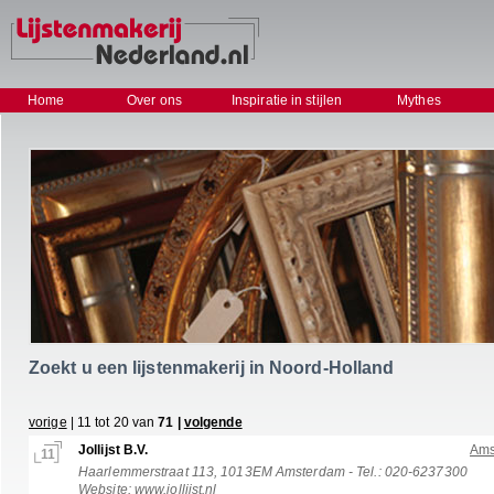
Home
Over ons
Inspiratie in stijlen
Mythes
Zoekt u een lijstenmakerij in Noord-Holland
vorige
| 11 tot 20 van
71 |
volgende
Jollijst B.V.
Ams
11
Haarlemmerstraat 113, 1013EM Amsterdam - Tel.: 020-6237300
Website:
www.jollijst.nl