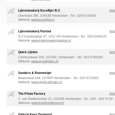
Lijstenmakerij Excellijst B.V.
Ams
12
Overtoom 266, 1054JB Amsterdam - Tel.: 020-6164303
Website:
www.excellijst.nl
Lijstenmakerij Partout
Ams
13
N.Z.Voorburgwal 47, 1012 RD Amsterdam - Tel.: 020-6240620
Website:
www.lijstenmakerijpartout.nl
Quick Lijsten
Ams
14
Ceintuurbaan 200, 1072GC Amsterdam - Tel.: 020-6795540
Website:
www.quicklijsten.nl
Sanders & Rozemeijer
Ams
15
Maasstraat 144, 1078HP Amsterdam - Tel.: 020-6711903
Website:
www.gelijk-inlijsten.nl
The Photo Factory
Ams
16
C. van Eesterenlaan 15, 1019JK Amsterdam - Tel.: 020 - 419 72 00
Website:
www.thephotofactory.nl
Galerie Kees Doolaard
Ann