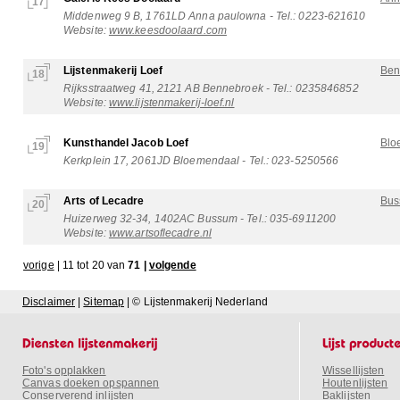
17
Middenweg 9 B, 1761LD Anna paulowna - Tel.: 0223-621610
Website:
www.keesdoolaard.com
Lijstenmakerij Loef
Ben
18
Rijksstraatweg 41, 2121 AB Bennebroek - Tel.: 0235846852
Website:
www.lijstenmakerij-loef.nl
Kunsthandel Jacob Loef
Blo
19
Kerkplein 17, 2061JD Bloemendaal - Tel.: 023-5250566
Arts of Lecadre
Bu
20
Huizerweg 32-34, 1402AC Bussum - Tel.: 035-6911200
Website:
www.artsoflecadre.nl
vorige
| 11 tot 20 van
71 |
volgende
Disclaimer
|
Sitemap
| © Lijstenmakerij Nederland
Foto's opplakken
Wissellijsten
Canvas doeken opspannen
Houtenlijsten
Conserverend inlijsten
Baklijsten